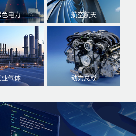
绿色电力
航空航天
热能、增长功效、
热掌握、热度比较稳判定、
产品可以信赖性等
避免温度过热
了解更多
。
了解更多
工业气体
动力总成
、有害气体散热和
冷却塔软件系统调优、提高
、负压适用于性
自己点燃效应、削减汽车发
心理超温、提升机械设备质
解更多
保期
了解更多