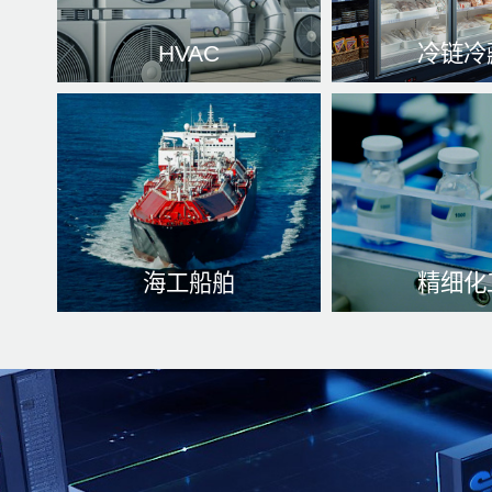
HVAC
冷链冷
可以提供安适的屋内情况、
从分娩到交易全的
提高自己一级能效和拉低用
湿调控现货仓储
电量等领域。
了解更多
系。
了解更
海工船舶
精细化
冷凝系统化SEO、解决机器
微观粒子似然法
设备超温、防锈蚀用料
化热传递、紧
了解更多
了解更多