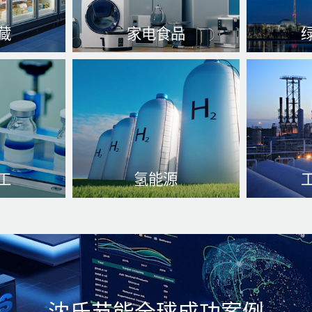
藏
家电食品
过程 的高
特别的是在致冷仪器、空气
用来转递
管理系统体
源热水器操作系统还有与饮
保障措施
食粗加工各种相关的仪器中
多
等方面
了解更多
工
氢能源
制作、高效
氧气放凉、高溫直流高压适
高热更换
身制作
于、储氢艺、氧气纯净度做
加温
到
了解更多
了